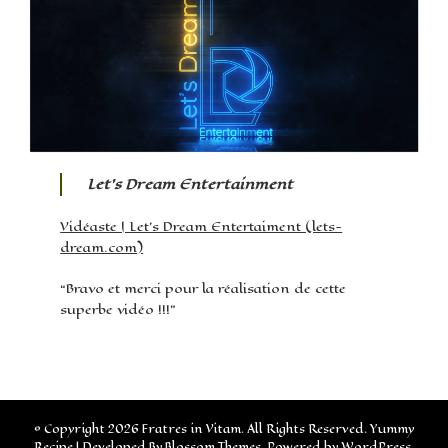
Let’s Dream Entertainment
Vidéaste | Let’s Dream Entertaiment (lets-
dream.com)
“Bravo et merci pour la réalisation de cette
superbe vidéo !!!”
© Copyright 2026
Fratres in Vitam
. All Rights Reserved.
Yummy
Recipe | Developed By
Blossom Themes
. Powered by
WordPress
.